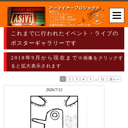
これまでに行われたイベント・ライブの
ポスターギャラリーです
2018年9月から現在まで
※画像をクリックす
ると拡大表示されます
...
1
2
3
4
5
12
次へ »
2026/7/12