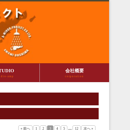
TUDIO
会社概要
udio-amp
corporation
...
« 前へ
1
2
3
4
5
12
次へ »